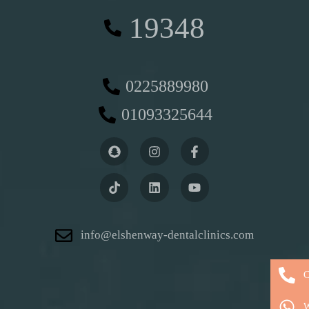
19348
0225889980
01093325644
info@elshenway-dentalclinics.com
C
W