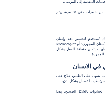
خدمات المقدمة إلى المرضى.
جدير بالذكر أن جهاز الميكروسكوب الطبي بإمكانه تكبير السن من 6 مرات حتى 28 مرة، ويتم
ن تُستخدم لتحسين دقة وإتقان
الإجراءات العلاجية. يُعرف هذا النوع من العلاج أيضًا باسم “طب الأسنان المجهري” أو “Microscopic
للطبيب بتكبير منطقة العمل بشكل
ن المجردة
 في الاسنان
ما يسهل على الطبيب علاج حتى
 وتنظيف الأسنان بشكل أدق.
 الحشوات بالشكل الصحيح، وهذا