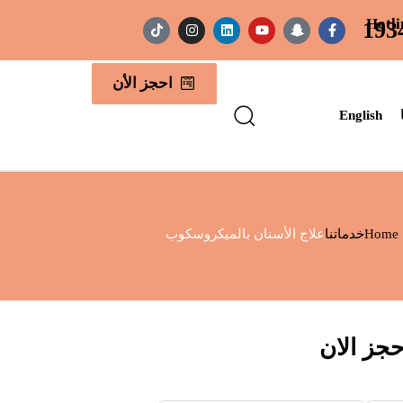
Hotli
193
احجز الأن
English
Home
خدماتنا
علاج الأسنان بالميكروسكوب
حجز الان