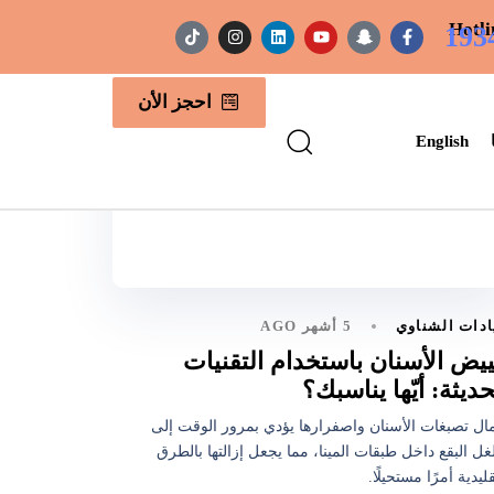
Hotli
193
احجز الأن
English
5 أشهر AGO
ادات الشناوي
ييض الأسنان باستخدام التقنيات
حديثة: أيّها يناسبك؟
ال تصبغات الأسنان واصفرارها يؤدي بمرور الوقت إلى
غل البقع داخل طبقات المينا، مما يجعل إزالتها بالطرق
قليدية أمرًا مستحيلًا.