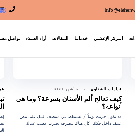
ne
48
info@elshenw
ات
المركز الإعلامي
خدماتنا
المقالات
أراء العملاء
تواصل معنا
5 أشهر AGO
عيادات الشناوي
عي
كيف تعالج ألم الأسنان بسرعة؟ وما هي
تب
أنواعه؟
ال
قد تكون جربت يوماً أن تستيقظ في منتصف الليل على نبض
إهم
عنيف داخل فكك، كأن هناك مطرقة تضرب عصب عيناك
تغل
الت