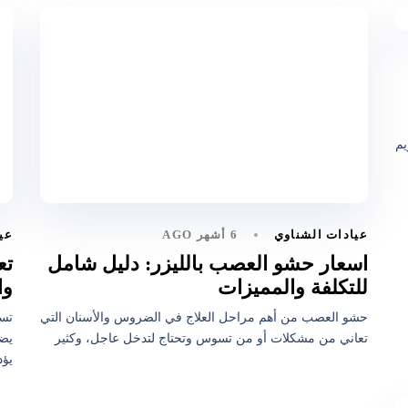
يم
6 أشهر AGO
عيادات الشناوي
عي
اسعار حشو العصب بالليزر: دليل شامل
تع
للتكلفة والمميزات
وا
حشو العصب من أهم مراحل العلاج في الضروس والأسنان التي
تسب
تعاني من مشكلات أو من تسوس وتحتاج لتدخل عاجل، وكثير
يضط
يؤد