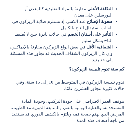
التكلفة الأعلى
مقارنةً بالمواد التقليدية كالمعدن أو
البورسلين على معدن
صعوبة الإصلاح
عند الكسر، إذ تستلزم صلابة الزيركون في
الغالب استبدال التاج بالكامل
التأثير على أسنان الخصم
في حالات نادرة حين لا يُضبط
التاج بشكل سليم
الشفافية الأقل
في بعض أنواع الزيركون مقارنةً بالإيماكس،
وإن كان الزيركون الشفاف الحديث قد تجاوز هذه المشكلة
إلى حد بعيد
كم سنة تدوم تلبيسة الزيركون؟
تدوم تلبيسة الزيركون في المتوسط من 10 إلى 15 سنة، وفي
حالات كثيرة تتجاوز العشرين عامًا.
يتوقف العمر الافتراضي على جودة التركيب، وجودة المادة
المستخدمة، والعناية اليومية بالفم، والمتابعة الدورية مع الطبيب.
المريض الذي يهتم بصحة فمه ويلتزم بالكشف الدوري قد يستفيد
من تاجه أضعاف هذه المدة.