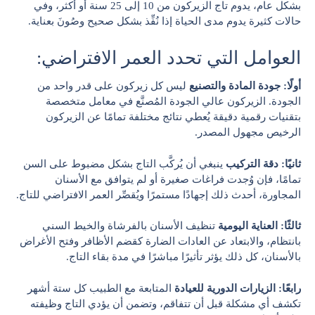
بشكل عام، يدوم تاج الزيركون من 10 إلى 25 سنة أو أكثر، وفي
حالات كثيرة يدوم مدى الحياة إذا نُفِّذ بشكل صحيح وصُونَ بعناية.
العوامل التي تحدد العمر الافتراضي:
أولًا: جودة المادة والتصنيع
ليس كل زيركون على قدر واحد من
الجودة. الزيركون عالي الجودة المُصنَّع في معامل متخصصة
بتقنيات رقمية دقيقة يُعطي نتائج مختلفة تمامًا عن الزيركون
الرخيص مجهول المصدر.
ثانيًا: دقة التركيب
ينبغي أن يُركَّب التاج بشكل مضبوط على السن
تمامًا، فإن وُجدت فراغات صغيرة أو لم يتوافق مع الأسنان
المجاورة، أحدث ذلك إجهادًا مستمرًا ويُقصِّر العمر الافتراضي للتاج.
ثالثًا: العناية اليومية
تنظيف الأسنان بالفرشاة والخيط السني
بانتظام، والابتعاد عن العادات الضارة كقضم الأظافر وفتح الأغراض
بالأسنان، كل ذلك يؤثر تأثيرًا مباشرًا في مدة بقاء التاج.
رابعًا: الزيارات الدورية للعيادة
المتابعة مع الطبيب كل ستة أشهر
تكشف أي مشكلة قبل أن تتفاقم، وتضمن أن يؤدي التاج وظيفته