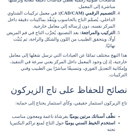
مباشرة إلى المعمل.
التصميم الرقمي (CAD/CAM):
في معمل تركيبات الشناوي
الداخلي، يُصمَّم التاج بالحاسوب ويُنفَّذ بماكينات دقيقة داخل
المركز نفسه، دون إرساله إلى معامل خارجية.
التركيب والمراجعة:
بعد التصنيع، يُجرَّب التاج في فم المريض
أولًا، ويتحقق الطبيب من اللون والشكل والراحة، ثم يُثبَّت
نهائيًا.
هذا النهج مختلف تمامًا عن العيادات التي ترسل شغلها إلى معامل
خارجية، إذ إن وجود المعمل داخل المركز يعني سرعة في التنفيذ،
وإمكانية التعديل الفوري، وتنسيقًا مباشرًا بين الطبيب وفني
التركيبات.
نصائح للحفاظ على تاج الزيركون
تاج الزيركون استثمار حقيقي، وكأي استثمار يحتاج إلى حماية:
نظّف أسنانك مرتين يوميًا
بفرشاة ناعمة ومعجون مناسب
استخدم الخيط السني يوميًا
حول التاج لمنع تراكم البكتيريا
تحته