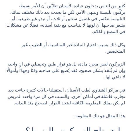
كثير من الناس يدخلون عيادة الأسنان ظانّين أن الأمر بسيط،
يركّبون تلبيسة وينتهي الأمر. لكن ما يحدث بعد ذلك مختلف تمامًا:
التلبيسة تنكسر في غضون سنتين أو ثلاث، أو تبدو غير طبيعية، أو
يشعر صاحبها أن لونها لا يتناسب مع بقية أسنانه، فضلًا عن مشكلات
في المضغ والكلام.
وكل ذلك بسبب اختيار المادة غير المناسبة، أو الطبيب غير
المتخصص.
الزيركون ليس مجرد مادة، بل هو قرار طبي وتجميلي في آنٍ واحد،
وإن لم يُتخذ بشكل صحيح، فقد يُضيع على صاحبه وقتًا وجهدًا وأموالًا
لا داعي لها.
في مراكز الشناوي لطب الأسنان، استقبلنا حالات كثيرة جاءت بعد
تجارب فاشلة في أماكن أخرى، والسبب في كل مرة واحد: المريض
لم يكن يملك المعلومة الكافية ليتخذ القرار الصحيح منذ البداية.
هذا المقال هو تلك المعلومة.
ما هو تاج الزيركون بالضبط؟