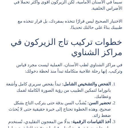
سيما في الأسنان الأمامية، لكن الزيركون أقوى وأكثر تحملًا في
الأضراس الخلفية.
الاختيار الصحيح ليس قرارًا تتخذه بمفردك، بل قرار تتخذه مع
طبيبك بناءً على حالتك تحديدًا.
خطوات تركيب تاج الزيركون في
مراكز الشناوي
في مراكز الشناوي لطب الأسنان، العملية ليست مجرد قياس
وتركيب. إنها رحلة علاجية متكاملة تبدأ منذ لحظة دخولك:
الفحص والتشخيص الشامل:
تبدأ بفحص سريري كامل وأشعة
بانوراما لتمكين الطبيب من رؤية الصورة الكاملة لفمك
وعظامك.
تحضير السن:
يُشذَّب السن بدقة حتى يتركب التاج بشكل
صحيح، وهذه الخطوة تحتاج إلى خبرة حقيقية حتى لا يُحدَث
ضغط زائد.
أخذ القياسات الرقمية:
بدلًا من المعجون التقليدي، تُستخدم
ماسحات ضوئية رقمية تُعطي قياسات دقيقة للغاية وترسلها