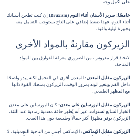
على أكمل وجه.
خامسًا: صرير الأسنان أثناء النوم (Bruxism)
إن كنت تطحن أسنانك
أثناء النوم، فهذا ضغط إضافي على التاج يستوجب التعامل معه
بجبيرة ليلية واقية.
الزيركون مقارنةً بالمواد الأخرى
لاتخاذ قرار مدروس، من الضروري معرفة الفوارق بين المواد
المتاحة:
الزيركون مقابل المعدن:
المعدن أقوى في التحمل لكنه يبدو واضحًا
داخل الفم ويتغير لونه بمرور الوقت. الزيركون يمنحك القوة ذاتها
مع المظهر الطبيعي.
الزيركون مقابل البورسلين على معدن:
كان البورسلين على معدن
الخيار الشائع لسنوات، غير أنه يُظهر حافة معدنية رمادية عند اللثة.
الزيركون يوفر مظهرًا أكثر جمالًا وطبيعية دون هذا العيب.
الزيركون مقابل الإيماكس:
الإيماكس أجمل من الناحية التجميلية، لا