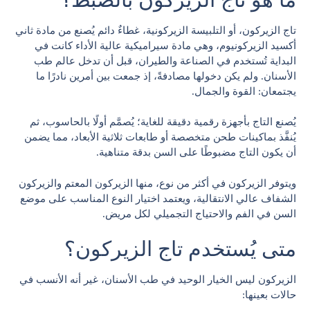
تاج الزيركون، أو التلبيسة الزيركونية، غطاءٌ دائم يُصنع من مادة ثاني
أكسيد الزيركونيوم، وهي مادة سيراميكية عالية الأداء كانت في
البداية تُستخدم في الصناعة والطيران، قبل أن تدخل عالم طب
الأسنان. ولم يكن دخولها مصادفةً، إذ جمعت بين أمرين نادرًا ما
يجتمعان: القوة والجمال.
يُصنع التاج بأجهزة رقمية دقيقة للغاية؛ يُصمَّم أولًا بالحاسوب، ثم
يُنفَّذ بماكينات طحن متخصصة أو طابعات ثلاثية الأبعاد، مما يضمن
أن يكون التاج مضبوطًا على السن بدقة متناهية.
ويتوفر الزيركون في أكثر من نوع، منها الزيركون المعتم والزيركون
الشفاف عالي الانتقالية، ويعتمد اختيار النوع المناسب على موضع
السن في الفم والاحتياج التجميلي لكل مريض.
متى يُستخدم تاج الزيركون؟
الزيركون ليس الخيار الوحيد في طب الأسنان، غير أنه الأنسب في
حالات بعينها: