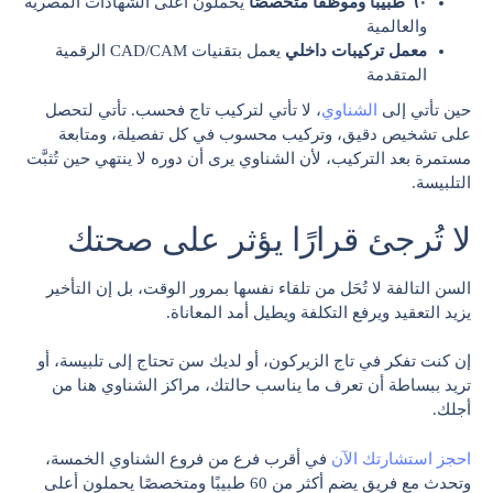
٦٠ طبيبًا وموظفًا متخصصًا
يحملون أعلى الشهادات المصرية
والعالمية
معمل تركيبات داخلي
يعمل بتقنيات CAD/CAM الرقمية
المتقدمة
حين تأتي إلى
الشناوي
، لا تأتي لتركيب تاج فحسب. تأتي لتحصل
على تشخيص دقيق، وتركيب محسوب في كل تفصيلة، ومتابعة
مستمرة بعد التركيب، لأن الشناوي يرى أن دوره لا ينتهي حين تُثبَّت
التلبيسة.
لا تُرجئ قرارًا يؤثر على صحتك
السن التالفة لا تُحَل من تلقاء نفسها بمرور الوقت، بل إن التأخير
يزيد التعقيد ويرفع التكلفة ويطيل أمد المعاناة.
إن كنت تفكر في تاج الزيركون، أو لديك سن تحتاج إلى تلبيسة، أو
تريد ببساطة أن تعرف ما يناسب حالتك، مراكز الشناوي هنا من
أجلك.
احجز استشارتك الآن
في أقرب فرع من فروع الشناوي الخمسة،
وتحدث مع فريق يضم أكثر من 60 طبيبًا ومتخصصًا يحملون أعلى