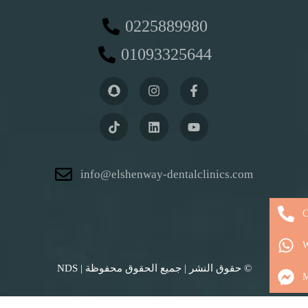
0225889980
01093325644
info@elshenway-dentalclinics.com
C
W
© حقوق النشر
| جميع الحقوق محفوظة | NDS
M