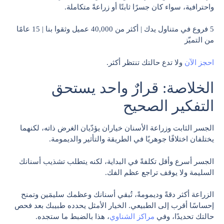
واحترافية، سواء كان جسرًا ثابتًا أو زراعةً متكاملة.
5 فروع في متناول يدك | أكثر من 40,000 عميل وثقوا بنا | 15 عامًا
من التميّز
احجز الآن
ولا تدع حالتك تنتظر أكثر.
الخلاصة: قرارٌ واحد يستحق
التفكير الصحيح
الجسر الثابت وزراعة الأسنان خياران يؤدّيان الغرض ذاته، لكنهما
يختلفان اختلافًا جوهريًا في الطريقة والتأثير والديمومة.
الجسر أسرع وأقل تكلفةً في البداية، لكنه يتطلب تشذيب أسنانك
السليمة ولا يوقف تراجع عظم الفك.
الزراعة أكثر دقةً وديمومةً، تُبقي أسنانك وعظمك سليمَين وتمنح
إحساسًا أقرب إلى الطبيعي. الخيار الأمثل يحدده طبيبك بعد فحص
حالتك تحديدًا، وفي
مراكز الشناوي
، هذا بالضبط ما ستجده.