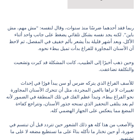
ربما فقد أحدهما ضرسًا منذ سنوات، وقال لنفسه: “مش مهم، مش
باين”. لكنه يجد نفسه بشكل تلقائي يضغط على جانب واحد أثناء
الأكل، وبعد أشهر قليلة بدأ يشعر بألم خفيف في المفصل، ثم لاحظ
أن الأسنان المجاورة للفراغ بدأت تميل ببطء نحوه.
وحين ذهب أخيرًا إلى الطبيب، كانت المشكلة قد كبرت وتشعبت
والتكلفة تضاعفت.
للأسف الفراغ الذي يتركه ضرس أو سن يبدأ فورًا في إحداث
تغييرات لا تراها بالعين المجردة، مثل أن تتحرك الأسنان المجاورة
نحو الفراغ ببطء، وتبدأ عظم الفك في تلك المنطقة في الضمور لأنه
لم يعد يتلقى التحفيز الذي تمنحه جذور الأسنان، وتتراجع كفاءة
المضغ مما ينعكس على الجهاز الهضمي كله.
والأصعب من هذا كله هو ذلك الشعور حين تتردد قبل أن تبتسم في
صورة، أو حين تختار ما تأكله بناءً على ما تستطيع مضغه لا على ما
تشتهيه.