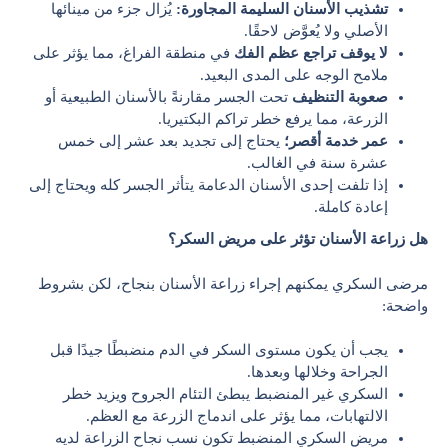
تشذيب الأسنان السليمة المجاورة:
يُزال جزء من مينائها
الأصلي ولا يُعوَّض لاحقًا.
لا يوقف تراجع عظم الفك
في منطقة الفراغ، مما يؤثر على
ملامح الوجه على المدى البعيد.
صعوبة التنظيف
تحت الجسر مقارنةً بالأسنان الطبيعية أو
الزرعة، مما يرفع خطر تراكم البكتيريا.
عمر خدمة أقصر؛
يحتاج إلى تجديد بعد عشر إلى خمس
عشرة سنة في الغالب.
إذا تلفت إحدى الأسنان الدعامة يتأثر الجسر كله ويحتاج إلى
إعادة كاملة.
هل زراعة الأسنان تؤثر على مريض السكر؟
مرضى السكري يمكنهم إجراء زراعة الأسنان بنجاح، لكن بشروط
واضحة:
يجب أن يكون مستوى السكر في الدم منضبطًا جيدًا قبل
الجراحة وخلالها وبعدها.
السكري غير المنضبط يبطئ التئام الجروح ويزيد خطر
الالتهابات، مما يؤثر على اندماج الزرعة مع العظم.
مريض السكري المنضبط تكون نسب نجاح الزراعة لديه