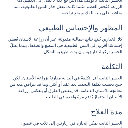
الجسر الثابت لا يوقف هذا التراجع لأنه لا يصل إلى العظم. أما
الزرعة فتُحفز العظم مثلما كانت تفعل جذر السن الطبيعية، مما
يحافظ على بنية الفك ويمنع تراجعه.
المظهر والإحساس الطبيعي
كلا الخيارين يُنتج نتائج جمالية مقبولة، غير أن زراعة الأسنان تُعطي
إحساسًا أقرب إلى السن الطبيعية في المضغ والضغط، بينما يظلّ
الجسر تركيبةً خارجية وإن بدت طبيعية الشكل.
التكلفة
الجسر الثابت أقل تكلفةً في البداية مقارنةً بزراعة الأسنان. لكن
حين تحسب تكلفة التجديد بعد عقد أو أكثر، وما قد يترافق معه من
معالجة للأسنان الدعامة، قد يتقلص الفارق أو ينعكس. زراعة
الأسنان استثمارٌ يُدفع مرةً واحدة في الغالب.
مدة العلاج
الجسر الثابت يمكن إنجازه في زيارتين إلى ثلاث في غضون