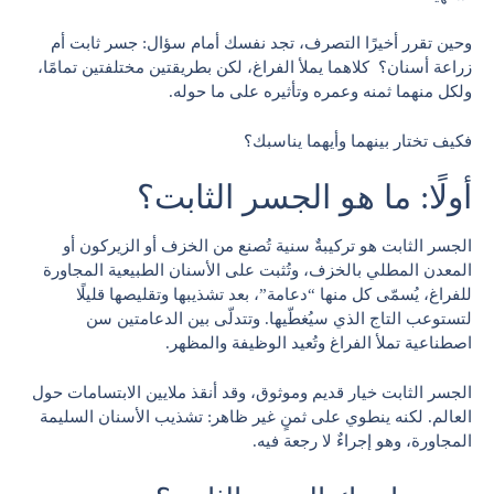
وحين تقرر أخيرًا التصرف، تجد نفسك أمام سؤال: جسر ثابت أم
زراعة أسنان؟ كلاهما يملأ الفراغ، لكن بطريقتين مختلفتين تمامًا،
ولكل منهما ثمنه وعمره وتأثيره على ما حوله.
فكيف تختار بينهما وأيهما يناسبك؟
أولًا: ما هو الجسر الثابت؟
الجسر الثابت هو تركيبةٌ سنية تُصنع من الخزف أو الزيركون أو
المعدن المطلي بالخزف، وتُثبت على الأسنان الطبيعية المجاورة
للفراغ، يُسمّى كل منها “دعامة”، بعد تشذيبها وتقليصها قليلًا
لتستوعب التاج الذي سيُغطّيها. وتتدلّى بين الدعامتين سن
اصطناعية تملأ الفراغ وتُعيد الوظيفة والمظهر.
الجسر الثابت خيار قديم وموثوق، وقد أنقذ ملايين الابتسامات حول
العالم. لكنه ينطوي على ثمنٍ غير ظاهر: تشذيب الأسنان السليمة
المجاورة، وهو إجراءٌ لا رجعة فيه.