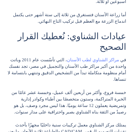
أسبوعين أو ثلاثة.
أما زراعة الأسنان فتستغرق من ثلاثة إلى ستة أشهر حتى يكتمل
اندماج الزرعة مع العظم قبل تركيب التاج النهائي.
عيادات الشناوي: نُعطيك القرار
الصحيح
في
مراكز الشناوي لطب الأسنان
، التي تأسّست عام 2011 وباتت
واحدة من أكبر مراكز طب الأسنان والتجميل في مصر، تجد نفسك
أمام منظومة متكاملة تبدأ من التشخيص الدقيق وتنتهي بابتسامة لا
تنساها.
خمسة فروع، وأكثر من أربعين ألف عميل، وخمسة عشر عامًا من
الخبرة المتراكمة، وستون متخصصًا بين أطباء وكوادر إدارية
وتمريضية يعملون 12 ساعة يوميًا. هذا ليس مجرد وصف، بل هو
رصيدٌ من الثقة بناه الشناوي بصبر واحترافية على مدار سنوات.
يمتلك مركز الشناوي معملَ تركيبات سنية داخليًا مجهزًا بأحدث
تقنيات التصميم الرقمي CAD/CAM والطباعة ثلاثية الأبعاد، ما يعني