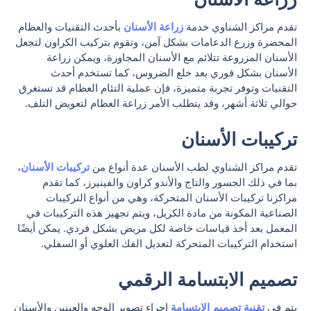
تقدم مراكز الشناوي خدمة
زراعة الأسنان
بأحدث التقنيات والعظام
المحضرة وزرع الدعامات بشكل آمن، وتقوم بتركيب الكراون لتجعل
الأسنان المزروعة تتلائم مع الأسنان المجاورة، ويمكن زراعة
الأسنان بشكل فوري بعد خلع الضروس، كما تستخدم أحدث
التقنيات وتوفر تجربة متميزة، فإن عملية التئام العظام قد تستغرق
حوالي ثلاثة أشهر، وقد يتطلب الأمر زراعة العظام لتعويض التلف.
تركيبات الأسنان
تقدم مراكز الشناوي لطب الأسنان عدة أنواع من
تركيبات الأسنان
،
بما في ذلك الجسور والتاج والأندو كراون والفينيرز، كما تقدم
مراكزنا تركيبات الأسنان المتحركة، وهي من أنواع التركيبات
الصناعية المكونة من مادة الكريل، ويتم تجهيز هذه التركيبات في
المعمل بعد أخذ قياسات خاصة لكل مريض بشكل فردي. يمكن أيضًا
استخدام التركيبات المتحركة لتعديل الفك العلوي أو السفلي.
تصميم الابتسامة الرقمي
يتم في
تقنية تصميم الابتسامة
إجراء تصوير الوجه والعينين والأسنان