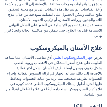
بعدة زوايا واتجاهات وحركات مختلفة، بالإضافة إلى التصوير بالأشعة
وأخذ القياسات. ثم يتم نقل هذه البيانات إلى برامج معينة لتحقيق
نتائج مثالية. ويمكن الحصول على ابتسامة نموذجية من خلال علاج
اللثة والجذور، وزراعة الأسنان، أو تركيب التقويم الأسنان،
ستساعدك تقنية تصميم الابتسامة في العثور على الشكل النهائي
للابتسامة قبل بدء العلاج؛ حتى تتمكن من مناقشة الحالة واتخاذ قرار
نهائي.
علاج الأسنان بالميكروسكوب
يعرض
جهاز الميكروسكوب الطبي
أدق تفاصيل الأسنان، مما يساعد
الطبيب على علاج أصغر المشاكل في الأعصاب ورؤية العصب
بشكل دقيق، ويسهل أيضًا تنظيف الأسنان بشكل أكثر فعالية.
بالإضافة إلى ذلك، يساعد الجهاز في إزالة التسوس بفعالية وإجراء
الحشوات بطريقة صحيحة، مما يزيد من متانة الحشوات ويحافظ
عليها لفترة أطول. يمتلك الميكروسكوب الطبي فائدة كبيرة في
علاج كبار السن، ويمكن استخدامه أيضًا في علاج الأطفال ابتداءً من
سن الثمانية.
التخدير الكلي