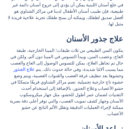
في خلع أسنان اللبنية يمكن أن يؤدي إلى خروج أسنان دائمة غير
طبيعية، فإن طبيب أسنان الأطفال لدينا في مراكز الشناوي هو
أفضل صديق لطفلك، ويمكنه أن يمنح طفلك تجربة علاجية فريدة لا
مثيل لها.
علاج جذور الأسنان
يتكون السن الطبيعي من ثلاث طبقات؛ المينا الخارجية، طبقة
العاج، وعصب السن، ويبدأ التسوس في المينا دون ألم، ولكن في
حال تم تجاهل العلاج، يمكن للتسوس الوصول إلى العاج والعصب
مما يسبب آلامًا شديدة، وفي حالة حدوث ذلك، يتم
علاج الجذور
وحشوها بعد تنظيف غرفة العصب والقنوات العصبية، ويتم وضع
حشوة تاج خارجية تجميلية. تضم مراكز الشناوي فريقًا متمكنًا في
حشو الأعصاب وعلاج الجذور، بالإضافة إلى استخدام أحدث
التقنيات لضمان عمر أطول للحشو، مثل جهاز ميكروسكوب
الأسنان وجهاز كشف تمويت العصب، والتي توفر أعلى دقة بصرية
ممكنة لإجراء العمليات الدقيقة وتقلل الألم الناتج عن حشو
الأعصاب.
زراعة الأسنان