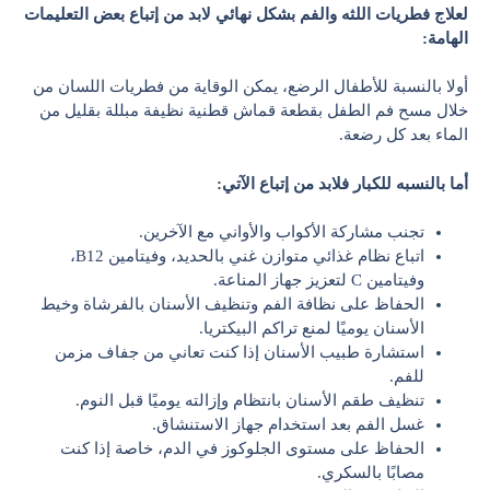
لعلاج فطريات اللثه والفم بشكل نهائي لابد من إتباع بعض التعليمات
الهامة:
أولا بالنسبة للأطفال الرضع، يمكن الوقاية من فطريات اللسان من
خلال مسح فم الطفل بقطعة قماش قطنية نظيفة مبللة بقليل من
الماء بعد كل رضعة.
أما بالنسبه للكبار فلابد من إتباع الآتي:
تجنب مشاركة الأكواب والأواني مع الآخرين.
اتباع نظام غذائي متوازن غني بالحديد، وفيتامين B12،
وفيتامين C لتعزيز جهاز المناعة.
الحفاظ على نظافة الفم وتنظيف الأسنان بالفرشاة وخيط
الأسنان يوميًا لمنع تراكم البيكتريا.
استشارة طبيب الأسنان إذا كنت تعاني من جفاف مزمن
للفم.
تنظيف طقم الأسنان بانتظام وإزالته يوميًا قبل النوم.
غسل الفم بعد استخدام جهاز الاستنشاق.
الحفاظ على مستوى الجلوكوز في الدم، خاصة إذا كنت
مصابًا بالسكري.