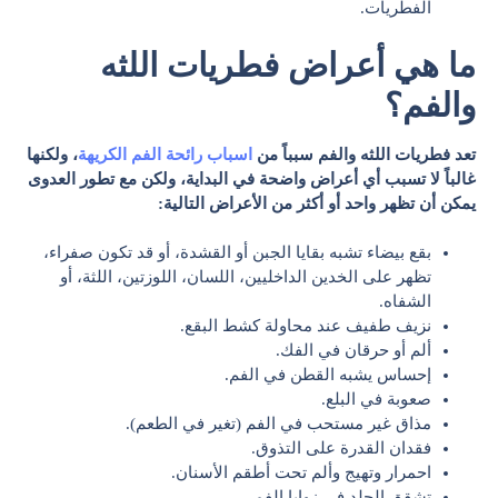
الفطريات.
ما هي أعراض فطريات اللثه
والفم؟
تعد فطريات اللثه والفم سبباً من
اسباب رائحة الفم الكريهة
، ولكنها
غالباً لا تسبب أي أعراض واضحة في البداية، ولكن مع تطور العدوى
يمكن أن تظهر واحد أو أكثر من الأعراض التالية:
بقع بيضاء تشبه بقايا الجبن أو القشدة، أو قد تكون صفراء،
تظهر على الخدين الداخليين، اللسان، اللوزتين، اللثة، أو
الشفاه.
نزيف طفيف عند محاولة كشط البقع.
ألم أو حرقان في الفك.
إحساس يشبه القطن في الفم.
صعوبة في البلع.
مذاق غير مستحب في الفم (تغير في الطعم).
فقدان القدرة على التذوق.
احمرار وتهيج وألم تحت أطقم الأسنان.
تشقق الجلد في زوايا الفم.