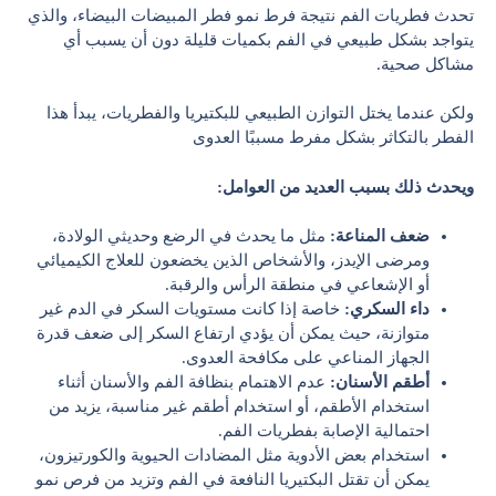
تحدث فطريات الفم نتيجة فرط نمو فطر المبيضات البيضاء، والذي
يتواجد بشكل طبيعي في الفم بكميات قليلة دون أن يسبب أي
مشاكل صحية.
ولكن عندما يختل التوازن الطبيعي للبكتيريا والفطريات، يبدأ هذا
الفطر بالتكاثر بشكل مفرط مسببًا العدوى
ويحدث ذلك بسبب العديد من العوامل:
ضعف المناعة:
مثل ما يحدث في الرضع وحديثي الولادة،
ومرضى الإيدز، والأشخاص الذين يخضعون للعلاج الكيميائي
أو الإشعاعي في منطقة الرأس والرقبة.
داء السكري:
خاصة إذا كانت مستويات السكر في الدم غير
متوازنة، حيث يمكن أن يؤدي ارتفاع السكر إلى ضعف قدرة
الجهاز المناعي على مكافحة العدوى.
أطقم الأسنان:
عدم الاهتمام بنظافة الفم والأسنان أثناء
استخدام الأطقم، أو استخدام أطقم غير مناسبة، يزيد من
احتمالية الإصابة بفطريات الفم.
استخدام بعض الأدوية مثل المضادات الحيوية والكورتيزون،
يمكن أن تقتل البكتيريا النافعة في الفم وتزيد من فرص نمو