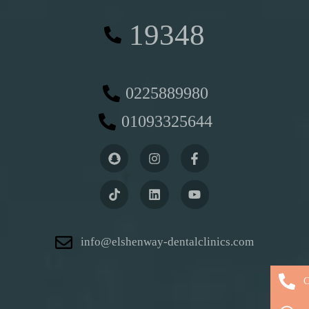
19348
0225889980
01093325644
info@elshenway-dentalclinics.com
C